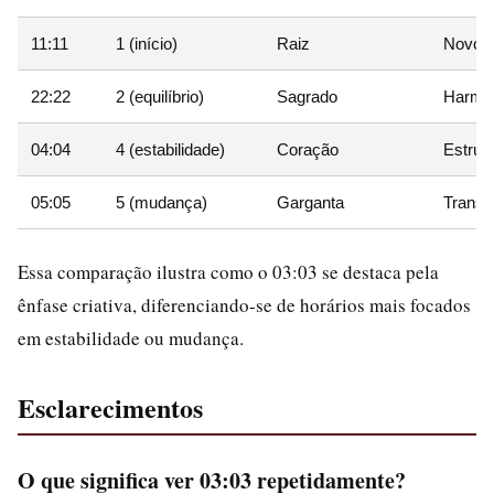
11:11
1 (início)
Raiz
Novos
22:22
2 (equilíbrio)
Sagrado
Harmon
04:04
4 (estabilidade)
Coração
Estrut
05:05
5 (mudança)
Garganta
Transf
Essa comparação ilustra como o 03:03 se destaca pela
ênfase criativa, diferenciando-se de horários mais focados
em estabilidade ou mudança.
Esclarecimentos
O que significa ver 03:03 repetidamente?