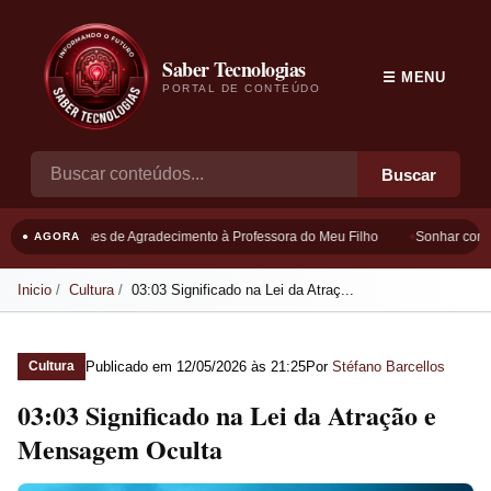
Saber Tecnologias
☰ MENU
PORTAL DE CONTEÚDO
Buscar
Frases de Agradecimento à Professora do Meu Filho
Sonhar com B
● AGORA
Inicio
Cultura
03:03 Significado na Lei da Atraç...
Publicado em
12/05/2026 às 21:25
Por
Stéfano Barcellos
Cultura
03:03 Significado na Lei da Atração e
Mensagem Oculta