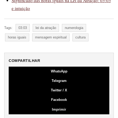
Significado das horas iguais na Lei da Atração: 03:03
e intuição
Tags:
03:03
lei da atração
numerologia
horas iguais
mensagem espiritual
cultura
COMPARTILHAR
WhatsApp
Telegram
Twitter / X
Facebook
Imprimir