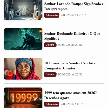
Sonhar
e
Sonhar Lavando Roupa: Significado e
Lavando
Presságios
Interpretações
Roupa:
12/05/2026 às 21:52
Educação
Significado
e
Sonhar
Interpretações
Sonhar Roubando Dinheiro: O Que
Roubando
Significa?
Dinheiro:
12/05/2026 às 21:52
Cultura
O
Que
50
Significa?
50 Frases para Vender Crochê e
Frases
Conquistar Clientes
para
12/05/2026 às 21:51
Cultura
Vender
Crochê
1999
e
1999 tem quantos anos em 2026?
tem
Conquistar
Descubra agora
quantos
Clientes
12/05/2026 às 21:51
Educação