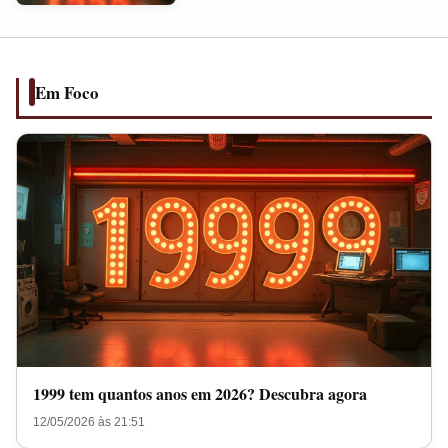
anos
em
2026?
Descubra
Em Foco
agora
1999 tem quantos anos em 2026? Descubra agora
12/05/2026 às 21:51