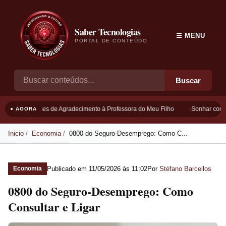
Saber Tecnologias
☰ MENU
PORTAL DE CONTEÚDO
Buscar
Frases de Agradecimento à Professora do Meu Filho
Sonhar com B
● AGORA
Inicio
Economia
0800 do Seguro-Desemprego: Como C...
Publicado em
11/05/2026 às 11:02
Por
Stéfano Barcellos
Economia
0800 do Seguro-Desemprego: Como
Consultar e Ligar