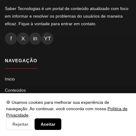
Saber Tecnologias é um portal de conteúdo atualizado com foco
em informar e resolver os problemas do usuários de maneira
eficaz. Fique à vontade para entrar em contato.
f
X
in
YT
NAVEGAÇÃO
Inicio
Conteúdos
Busca
🍪 Usamos cookies para melhorar sua experiência de
navegação. Ao continuar, você concorda com nossa
Política de
Ads.txt
Privacidade
.
Llms.txt
Rejeitar
Aceitar
Robots.txt