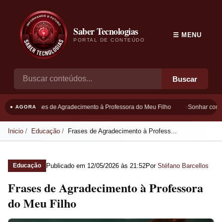
Saber Tecnologias
☰ MENU
PORTAL DE CONTEÚDO
Buscar
Frases de Agradecimento à Professora do Meu Filho
Sonhar com B
● AGORA
Inicio
Educação
Frases de Agradecimento à Profess...
Publicado em
12/05/2026 às 21:52
Por
Stéfano Barcellos
Educação
Frases de Agradecimento à Professora
do Meu Filho