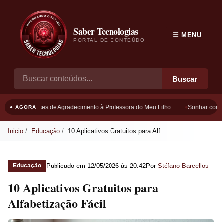
Saber Tecnologias
☰ MENU
PORTAL DE CONTEÚDO
Buscar
Frases de Agradecimento à Professora do Meu Filho
Sonhar com B
● AGORA
Inicio
Educação
10 Aplicativos Gratuitos para Alf...
Publicado em
12/05/2026 às 20:42
Por
Stéfano Barcellos
Educação
10 Aplicativos Gratuitos para
Alfabetização Fácil