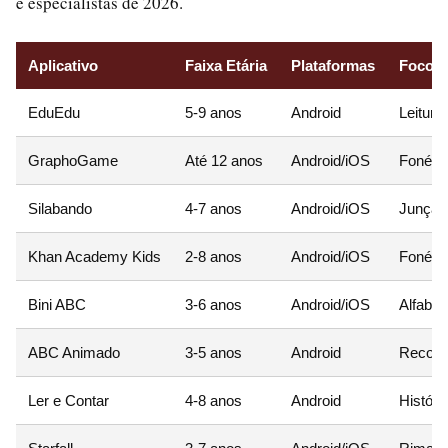
e especialistas de 2026.
Aplicativo
Faixa Etária
Plataformas
Foco P
EduEdu
5-9 anos
Android
Leitura 
GraphoGame
Até 12 anos
Android/iOS
Fonétic
Silabando
4-7 anos
Android/iOS
Junção 
Khan Academy Kids
2-8 anos
Android/iOS
Fonétic
Bini ABC
3-6 anos
Android/iOS
Alfabet
ABC Animado
3-5 anos
Android
Reconh
Ler e Contar
4-8 anos
Android
Históri