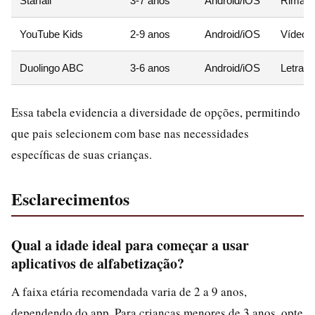
Starfall
3-7 anos
Android/iOS
Rimas 
YouTube Kids
2-9 anos
Android/iOS
Vídeos
Duolingo ABC
3-6 anos
Android/iOS
Letras 
Essa tabela evidencia a diversidade de opções, permitindo
que pais selecionem com base nas necessidades
específicas de suas crianças.
Esclarecimentos
Qual a idade ideal para começar a usar
aplicativos de alfabetização?
A faixa etária recomendada varia de 2 a 9 anos,
dependendo do app. Para crianças menores de 3 anos, opte