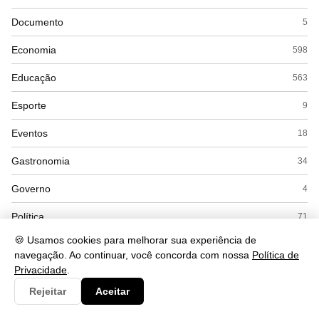
Documento
5
Economia
598
Educação
563
Esporte
9
Eventos
18
Gastronomia
34
Governo
4
Política
71
🍪 Usamos cookies para melhorar sua experiência de
Saúde
662
navegação. Ao continuar, você concorda com nossa
Política de
Privacidade
.
Segurança
252
Rejeitar
Aceitar
Tecnologia
560