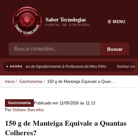
Saber Tecnologias
☰ MENU
PORTAL DE CONTEÚDO
Buscar
Frases de Agradecimento à Professora do Meu Filho
Sonhar com B
● AGORA
Inicio
Gastronomia
150 g de Manteiga Equivale a Quan...
Publicado em
11/05/2026 às 11:13
Gastronomia
Por
Stéfano Barcellos
150 g de Manteiga Equivale a Quantas
Colheres?