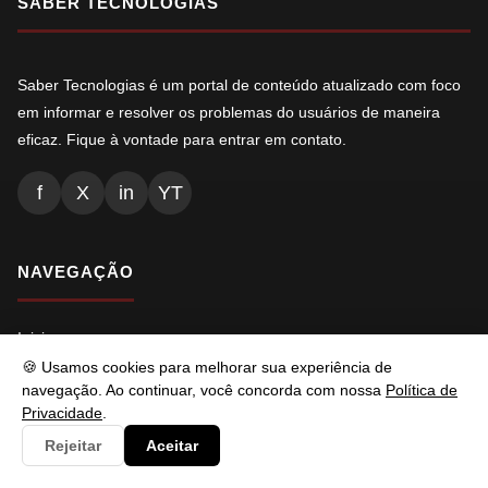
SABER TECNOLOGIAS
Saber Tecnologias é um portal de conteúdo atualizado com foco
em informar e resolver os problemas do usuários de maneira
eficaz. Fique à vontade para entrar em contato.
f
X
in
YT
NAVEGAÇÃO
Inicio
🍪 Usamos cookies para melhorar sua experiência de
Conteúdos
navegação. Ao continuar, você concorda com nossa
Política de
Privacidade
.
Busca
Rejeitar
Aceitar
Ads.txt