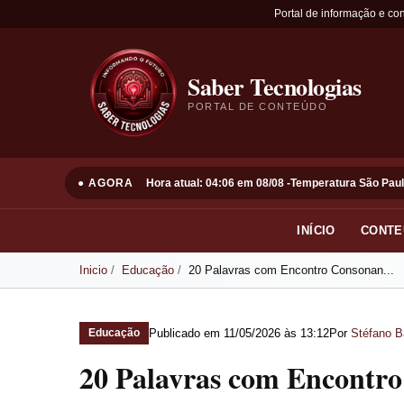
Portal de informação e co
Saber Tecnologias
PORTAL DE CONTEÚDO
● AGORA
Hora atual: 04:06 em 08/08 -
Temperatura São Paul
INÍCIO
CONTE
Inicio
Educação
20 Palavras com Encontro Consonan...
Publicado em
11/05/2026 às 13:12
Por
Stéfano B
Educação
20 Palavras com Encontro