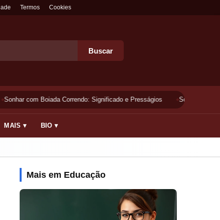
dade
Termos
Cookies
Buscar
Sonhar com Boiada Correndo: Significado e Presságios
Sonhar Lavando 
MAIS ▾
BIO ▾
Mais em Educação