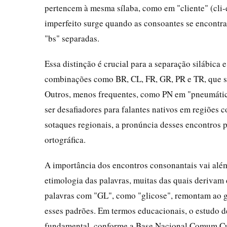
pertencem à mesma sílaba, como em "cliente" (cli-e
imperfeito surge quando as consoantes se encontra
"bs" separadas.
Essa distinção é crucial para a separação silábic
combinações como BR, CL, FR, GR, PR e TR, que são
Outros, menos frequentes, como PN em "pneumático
ser desafiadores para falantes nativos em regiões c
sotaques regionais, a pronúncia desses encontros p
ortográfica.
A importância dos encontros consonantais vai além
etimologia das palavras, muitas das quais derivam 
palavras com "GL", como "glicose", remontam ao gr
esses padrões. Em termos educacionais, o estudo 
fundamental, conforme a Base Nacional Comum Cur