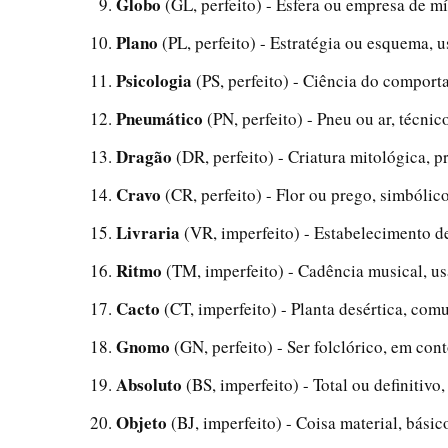
Globo
(GL, perfeito) - Esfera ou empresa de mí
Plano
(PL, perfeito) - Estratégia ou esquema,
Psicologia
(PS, perfeito) - Ciência do compor
Pneumático
(PN, perfeito) - Pneu ou ar, técni
Dragão
(DR, perfeito) - Criatura mitológica, pr
Cravo
(CR, perfeito) - Flor ou prego, simbóli
Livraria
(VR, imperfeito) - Estabelecimento de
Ritmo
(TM, imperfeito) - Cadência musical, us
Cacto
(CT, imperfeito) - Planta desértica, co
Gnomo
(GN, perfeito) - Ser folclórico, em con
Absoluto
(BS, imperfeito) - Total ou definitivo,
Objeto
(BJ, imperfeito) - Coisa material, básic