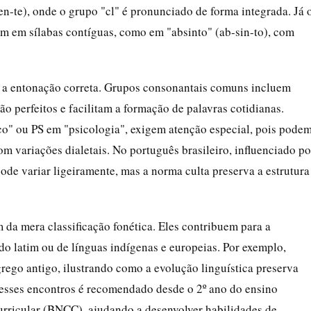
n-te), onde o grupo "cl" é pronunciado de forma integrada. Já 
m em sílabas contíguas, como em "absinto" (ab-sin-to), com
a e a entonação correta. Grupos consonantais comuns incluem
 perfeitos e facilitam a formação de palavras cotidianas.
" ou PS em "psicologia", exigem atenção especial, pois pode
om variações dialetais. No português brasileiro, influenciado po
ode variar ligeiramente, mas a norma culta preserva a estrutura
 da mera classificação fonética. Eles contribuem para a
do latim ou de línguas indígenas e europeias. Por exemplo,
ego antigo, ilustrando como a evolução linguística preserva
desses encontros é recomendado desde o 2º ano do ensino
ricular (BNCC), ajudando a desenvolver habilidades de