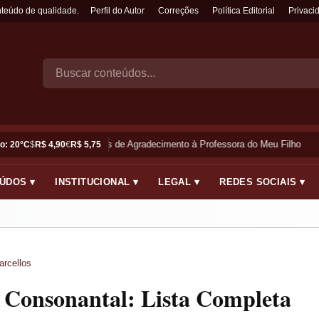
nteúdo de qualidade.
Perfil do Autor
Correções
Política Editorial
Privaci
Frases de Agradecimento à Professora do Meu Filho
o: 20°C
$
R$ 4,90
€
R$ 5,75
ÚDOS ▾
INSTITUCIONAL ▾
LEGAL ▾
REDES SOCIAIS ▾
arcellos
 Consonantal: Lista Completa