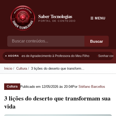
Saber Tecnologias
☰ MENU
PORTAL DE CONTEÚDO
Buscar
Frases de Agradecimento à Professora do Meu Filho
Sonhar com B
● AGORA
Inicio
Cultura
3 lições do deserto que transform...
Publicado em
12/05/2026 às 20:04
Por
Stéfano Barcellos
Cultura
3 lições do deserto que transformam sua
vida