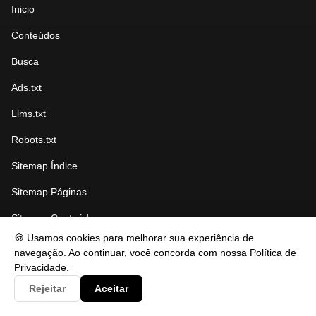
Inicio
Conteúdos
Busca
Ads.txt
Llms.txt
Robots.txt
Sitemap Índice
Sitemap Páginas
Sitemap Conteúdo
🍪 Usamos cookies para melhorar sua experiência de
navegação. Ao continuar, você concorda com nossa
Política de
Privacidade
.
CATEGORIAS
Rejeitar
Aceitar
Clima