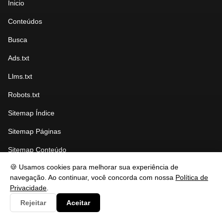
Inicio
Conteúdos
Busca
Ads.txt
Llms.txt
Robots.txt
Sitemap Índice
Sitemap Páginas
Sitemap Conteúdo
🍪 Usamos cookies para melhorar sua experiência de
navegação. Ao continuar, você concorda com nossa
Política de
CATEGORIAS
Privacidade
.
Rejeitar
Aceitar
Clima