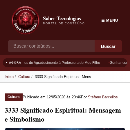
Saber Tecnologias
☰ MENU
PORTAL DE CONTEÚDO
Buscar
Frases de Agradecimento à Professora do Meu Filho
Sonhar com B
● AGORA
Inicio
Cultura
3333 Significado Espiritual: Mens...
Publicado em
12/05/2026 às 20:46
Por
Stéfano Barcellos
Cultura
3333 Significado Espiritual: Mensagem
e Simbolismo