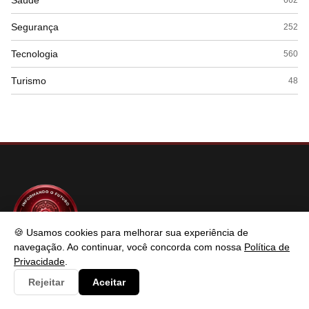
Saúde
Segurança
252
Tecnologia
560
Turismo
48
🍪 Usamos cookies para melhorar sua experiência de
navegação. Ao continuar, você concorda com nossa
Política de
SABER TECNOLOGIAS
Privacidade
.
Rejeitar
Aceitar