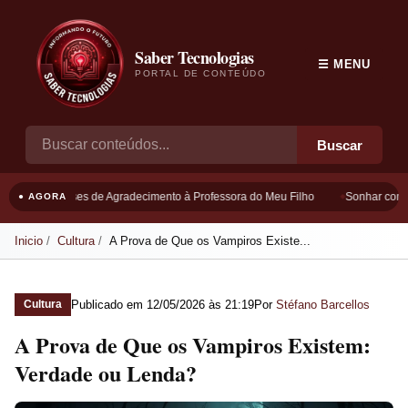
Saber Tecnologias
☰ MENU
PORTAL DE CONTEÚDO
Buscar
Frases de Agradecimento à Professora do Meu Filho
Sonhar com B
● AGORA
Inicio
Cultura
A Prova de Que os Vampiros Existe...
Publicado em
12/05/2026 às 21:19
Por
Stéfano Barcellos
Cultura
A Prova de Que os Vampiros Existem:
Verdade ou Lenda?