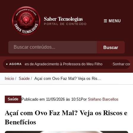
Saber Tecnologias
☰ MENU
PORTAL DE CONTEÚDO
Buscar
Frases de Agradecimento à Professora do Meu Filho
Sonhar com B
● AGORA
Inicio
Saúde
Açaí com Ovo Faz Mal? Veja os Ris...
Publicado em
11/05/2026 às 10:51
Por
Stéfano Barcellos
Saúde
Açaí com Ovo Faz Mal? Veja os Riscos e
Benefícios