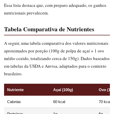
Essa lista destaca que, com preparo adequado, os ganhos
nutricionais prevalecem.
Tabela Comparativa de Nutrientes
A seguir, uma tabela comparativa dos valores nutricionais
aproximados por porção (100g de polpa de açaí + 1 ovo
médio cozido, totalizando cerca de 150g). Dados baseados
em tabelas da USDA e Anvisa, adaptados para o contexto
brasileiro.
Nutriente
Açaí (100g)
Ovo (1 u
Calorias
60 kcal
70 kcal
Proteínas
1g
6g