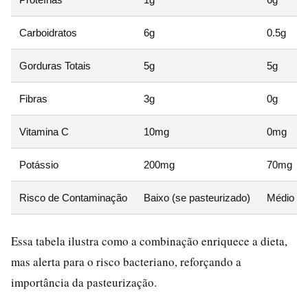
Carboidratos
6g
0.5g
Gorduras Totais
5g
5g
Fibras
3g
0g
Vitamina C
10mg
0mg
Potássio
200mg
70mg
Risco de Contaminação
Baixo (se pasteurizado)
Médio (s
Essa tabela ilustra como a combinação enriquece a dieta,
mas alerta para o risco bacteriano, reforçando a
importância da pasteurização.