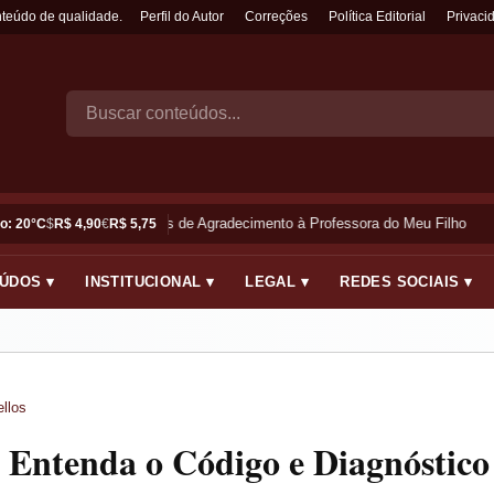
nteúdo de qualidade.
Perfil do Autor
Correções
Política Editorial
Privaci
Frases de Agradecimento à Professora do Meu Filho
o: 20°C
$
R$ 4,90
€
R$ 5,75
ÚDOS ▾
INSTITUCIONAL ▾
LEGAL ▾
REDES SOCIAIS ▾
llos
 Entenda o Código e Diagnóstico