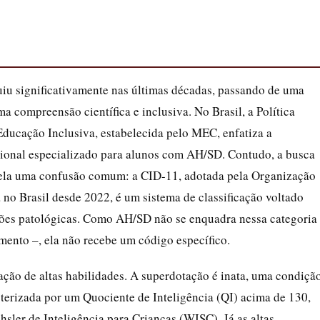
uiu significativamente nas últimas décadas, passando de uma
a compreensão científica e inclusiva. No Brasil, a Política
ducação Inclusiva, estabelecida pelo MEC, enfatiza a
cional especializado para alunos com AH/SD. Contudo, a busca
vela uma confusão comum: a CID-11, adotada pela Organização
 Brasil desde 2022, é um sistema de classificação voltado
ções patológicas. Como AH/SD não se enquadra nessa categoria
ento –, ela não recebe um código específico.
ação de altas habilidades. A superdotação é inata, uma condiçã
terizada por um Quociente de Inteligência (QI) acima de 130,
ler de Inteligência para Crianças (WISC). Já as altas