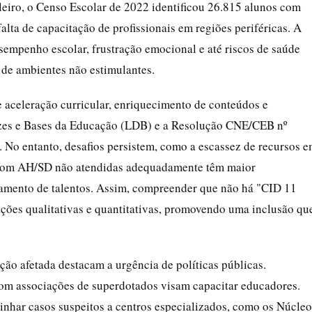
leiro, o Censo Escolar de 2022 identificou 26.815 alunos com
lta de capacitação de profissionais em regiões periféricas. A
esempenho escolar, frustração emocional e até riscos de saúde
 de ambientes não estimulantes.
aceleração curricular, enriquecimento de conteúdos e
izes e Bases da Educação (LDB) e a Resolução CNE/CEB nº
. No entanto, desafios persistem, como a escassez de recursos 
s com AH/SD não atendidas adequadamente têm maior
amento de talentos. Assim, compreender que não há "CID 11
iações qualitativas e quantitativas, promovendo uma inclusão qu
ão afetada destacam a urgência de políticas públicas.
com associações de superdotados visam capacitar educadores.
inhar casos suspeitos a centros especializados, como os Núcleo