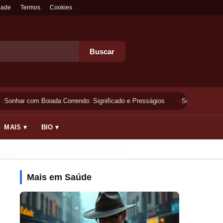
dade
Termos
Cookies
Buscar
Sonhar com Boiada Correndo: Significado e Presságios
Sonhar Lavando
MAIS ▾
BIO ▾
Mais em Saúde