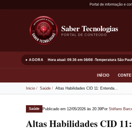
Portal de informação e co
Saber Tecnologias
PORTAL DE CONTEÚDO
● AGORA
Hora atual: 09:36 em 08/08 -
Temperatura São Paul
INÍCIO
CONTE
Inicio
Saúde
Altas Habilidades CID 11: Entenda...
Publicado em
12/05/2026 às 20:39
Por
Stéfano Barce
Saúde
Altas Habilidades CID 11: