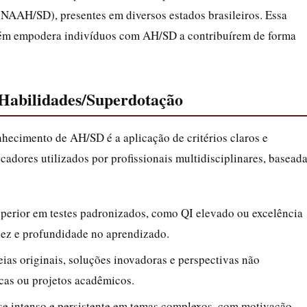
(NAAH/SD), presentes em diversos estados brasileiros. Essa
bém empodera indivíduos com AH/SD a contribuírem de forma
s Habilidades/Superdotação
hecimento de AH/SD é a aplicação de critérios claros e
cadores utilizados por profissionais multidisciplinares, basead
erior em testes padronizados, como QI elevado ou excelência
dez e profundidade no aprendizado.
eias originais, soluções inovadoras e perspectivas não
cas ou projetos acadêmicos.
sse intenso e persistente em temas complexos, com motivação