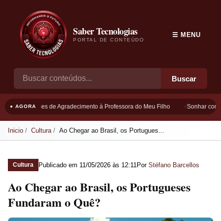
Saber Tecnologias
☰ MENU
PORTAL DE CONTEÚDO
Buscar
Frases de Agradecimento à Professora do Meu Filho
Sonhar com Bo
● AGORA
Inicio
Cultura
Ao Chegar ao Brasil, os Portugues...
Publicado em
11/05/2026 às 12:11
Por
Stéfano Barcellos
Cultura
Ao Chegar ao Brasil, os Portugueses
Fundaram o Quê?