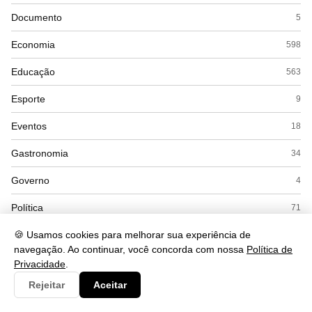
Documento
5
Economia
598
Educação
563
Esporte
9
Eventos
18
Gastronomia
34
Governo
4
Política
71
Saúde
🍪 Usamos cookies para melhorar sua experiência de
662
navegação. Ao continuar, você concorda com nossa
Política de
Segurança
252
Privacidade
.
Rejeitar
Aceitar
Tecnologia
560