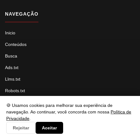
NAVEGAÇÃO
Inicio
Conteúdos
Busca
Ads.txt
Llms.txt
Robots.txt
Sitemap Índice
🍪 Usamos cookies para melhorar sua experiência de
navegação. Ao continuar, você concorda com nossa
Política de
Sitemap Páginas
Privacidade
.
Sitemap Conteúdo
Rejeitar
Aceitar