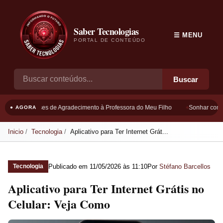
Saber Tecnologias
☰ MENU
PORTAL DE CONTEÚDO
Buscar
Frases de Agradecimento à Professora do Meu Filho
Sonhar com B
● AGORA
Inicio
Tecnologia
Aplicativo para Ter Internet Grát...
Publicado em
11/05/2026 às 11:10
Por
Stéfano Barcellos
Tecnologia
Aplicativo para Ter Internet Grátis no
Celular: Veja Como