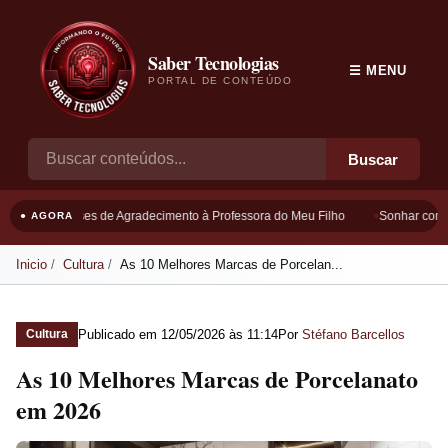
Saber Tecnologias
☰ MENU
PORTAL DE CONTEÚDO
Buscar
Frases de Agradecimento à Professora do Meu Filho
Sonhar com B
● AGORA
Inicio
Cultura
As 10 Melhores Marcas de Porcelan...
Publicado em
12/05/2026 às 11:14
Por
Stéfano Barcellos
Cultura
As 10 Melhores Marcas de Porcelanato
em 2026