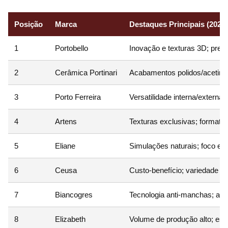
Posição
Marca
Destaques Principais (2026)
1
Portobello
Inovação e texturas 3D; prem
2
Cerâmica Portinari
Acabamentos polidos/acetina
3
Porto Ferreira
Versatilidade interna/externa
4
Artens
Texturas exclusivas; formatos
5
Eliane
Simulações naturais; foco em
6
Ceusa
Custo-benefício; variedade ma
7
Biancogres
Tecnologia anti-manchas; ali
8
Elizabeth
Volume de produção alto; esti