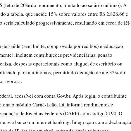
 (teto de 20% do rendimento, limitado ao salário mínimo). A
do a tabela, que incide 15% sobre valores entre R$ 2.826,66 e
to seria calculado progressivamente, resultando em cerca de R$
m de saúde (sem limite, comprovada por recibos) e educação
mente), incluem contribuições previdenciárias, pensão
o-caixa, despesas operacionais como aluguel de escritório ou
implificado para autônomos, permitindo dedução de até 32% do
 rigorosa.
deral, acessível com conta Gov.br. Após login, o contribuinte
ciona o módulo Carnê-Leão. Lá, informa rendimentos e
ecadação de Receitas Federais (DARF) com código 0190. O
nte, via banco ou internet banking. Integração com a declaraçã
idos do IR devido em abril, evitando dupla tributação.