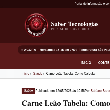
Portal de informação e co
Saber Tecnologias
PORTAL DE CONTEÚDO
● AGORA
Hora atual: 15:15 em 07/08 -
Temperatura São Paul
INÍCIO
CONTE
Inicio
Saúde
Carne Leão Tabela: Como Calcular ...
Publicado em
12/05/2026 às 19:58
Por
Stéfano Barce
Saúde
Carne Leão Tabela: Como 