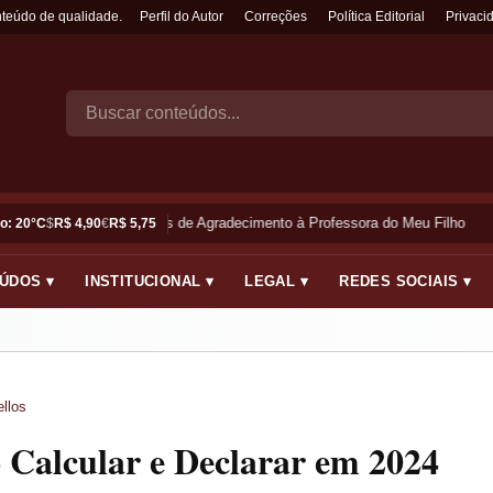
nteúdo de qualidade.
Perfil do Autor
Correções
Política Editorial
Privaci
Frases de Agradecimento à Professora do Meu Filho
o: 20°C
$
R$ 4,90
€
R$ 5,75
ÚDOS ▾
INSTITUCIONAL ▾
LEGAL ▾
REDES SOCIAIS ▾
llos
Calcular e Declarar em 2024