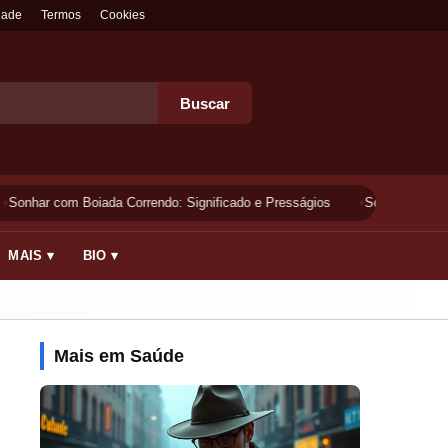
dade
Termos
Cookies
Buscar
Sonhar com Boiada Correndo: Significado e Presságios
Sonhar Lavando 
MAIS ▾
BIO ▾
Mais em Saúde