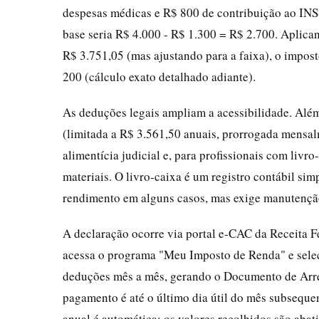
despesas médicas e R$ 800 de contribuição ao INSS
base seria R$ 4.000 - R$ 1.300 = R$ 2.700. Aplican
R$ 3.751,05 (mas ajustando para a faixa), o impos
200 (cálculo exato detalhado adiante).
As deduções legais ampliam a acessibilidade. Alé
(limitada a R$ 3.561,50 anuais, prorrogada mensal
alimentícia judicial e, para profissionais com livr
materiais. O livro-caixa é um registro contábil s
rendimento em alguns casos, mas exige manutenção
A declaração ocorre via portal e-CAC da Receita Fe
acessa o programa "Meu Imposto de Renda" e sele
deduções mês a mês, gerando o Documento de Arr
pagamento é até o último dia útil do mês subseque
anual é automática: os valores recolhidos são abat