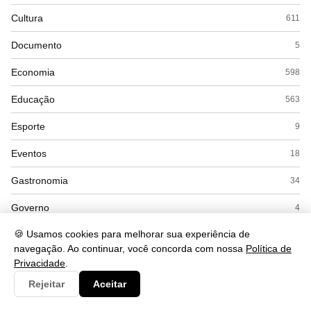
Cultura
611
Documento
5
Economia
598
Educação
563
Esporte
9
Eventos
18
Gastronomia
34
Governo
4
🍪 Usamos cookies para melhorar sua experiência de
Política
71
navegação. Ao continuar, você concorda com nossa
Política de
Saúde
662
Privacidade
.
Rejeitar
Aceitar
Segurança
252