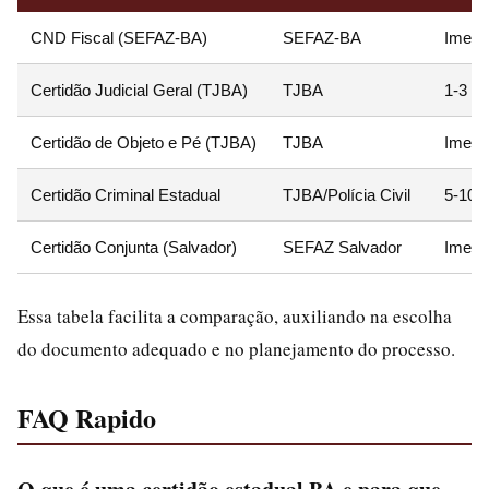
CND Fiscal (SEFAZ-BA)
SEFAZ-BA
Imedia
Certidão Judicial Geral (TJBA)
TJBA
1-3 di
Certidão de Objeto e Pé (TJBA)
TJBA
Imedia
Certidão Criminal Estadual
TJBA/Polícia Civil
5-10 d
Certidão Conjunta (Salvador)
SEFAZ Salvador
Imedi
Essa tabela facilita a comparação, auxiliando na escolha
do documento adequado e no planejamento do processo.
FAQ Rapido