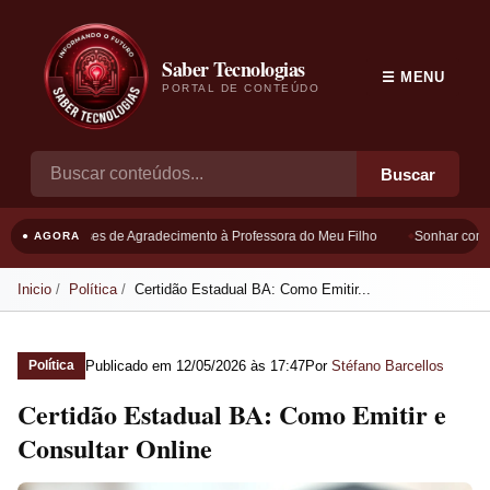
Saber Tecnologias
☰ MENU
PORTAL DE CONTEÚDO
Buscar
Frases de Agradecimento à Professora do Meu Filho
Sonhar com B
● AGORA
Inicio
Política
Certidão Estadual BA: Como Emitir...
Publicado em
12/05/2026 às 17:47
Por
Stéfano Barcellos
Política
Certidão Estadual BA: Como Emitir e
Consultar Online