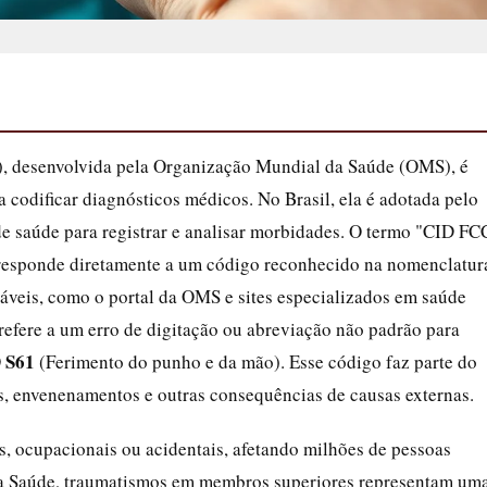
), desenvolvida pela Organização Mundial da Saúde (OMS), é
 codificar diagnósticos médicos. No Brasil, ela é adotada pelo
de saúde para registrar e analisar morbidades. O termo "CID FC
rresponde diretamente a um código reconhecido na nomenclatur
iáveis, como o portal da OMS e sites especializados em saúde
refere a um erro de digitação ou abreviação não padrão para
 S61
(Ferimento do punho e da mão). Esse código faz parte do
, envenenamentos e outras consequências de causas externas.
, ocupacionais ou acidentais, afetando milhões de pessoas
a Saúde, traumatismos em membros superiores representam um