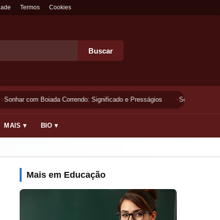
dade
Termos
Cookies
Buscar
Sonhar com Boiada Correndo: Significado e Presságios
Sonhar Lavando 
MAIS ▾
BIO ▾
Mais em Educação