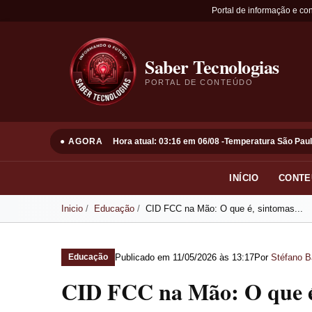
Portal de informação e co
Saber Tecnologias
PORTAL DE CONTEÚDO
● AGORA
Hora atual: 03:16 em 06/08 -
Temperatura São Paul
INÍCIO
CONTE
Inicio
Educação
CID FCC na Mão: O que é, sintomas...
Publicado em
11/05/2026 às 13:17
Por
Stéfano B
Educação
CID FCC na Mão: O que é,