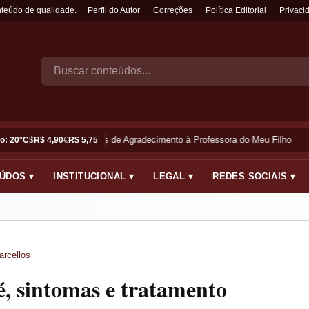
nteúdo de qualidade.
Perfil do Autor
Correções
Política Editorial
Privaci
Frases de Agradecimento à Professora do Meu Filho
o: 20°C
$
R$ 4,90
€
R$ 5,75
ÚDOS ▾
INSTITUCIONAL ▾
LEGAL ▾
REDES SOCIAIS ▾
arcellos
 sintomas e tratamento