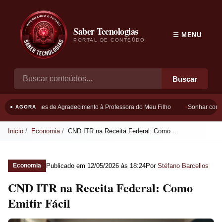
Saber Tecnologias
☰ MENU
PORTAL DE CONTEÚDO
Buscar
Frases de Agradecimento à Professora do Meu Filho
Sonhar com Bo
● AGORA
Inicio
Economia
CND ITR na Receita Federal: Como ...
Publicado em
12/05/2026 às 18:24
Por
Stéfano Barcellos
Economia
CND ITR na Receita Federal: Como
Emitir Fácil