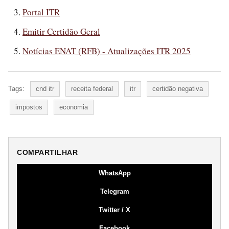
Portal ITR
Emitir Certidão Geral
Notícias ENAT (RFB) - Atualizações ITR 2025
Tags:
cnd itr
receita federal
itr
certidão negativa
impostos
economia
COMPARTILHAR
WhatsApp
Telegram
Twitter / X
Facebook