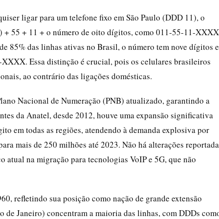
quiser ligar para um telefone fixo em São Paulo (DDD 11), o
A) + 55 + 11 + o número de oito dígitos, como 011-55-11-XXXX
e 85% das linhas ativas no Brasil, o número tem nove dígitos e
XX. Essa distinção é crucial, pois os celulares brasileiros
onais, ao contrário das ligações domésticas.
Plano Nacional de Numeração (PNB) atualizado, garantindo a
ntes da Anatel, desde 2012, houve uma expansão significativa
gito em todas as regiões, atendendo à demanda explosiva por
 para mais de 250 milhões até 2023. Não há alterações reportada
o atual na migração para tecnologias VoIP e 5G, que não
1960, refletindo sua posição como nação de grande extensão
Rio de Janeiro) concentram a maioria das linhas, com DDDs com