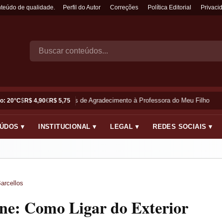
nteúdo de qualidade.
Perfil do Autor
Correções
Política Editorial
Privaci
Frases de Agradecimento à Professora do Meu Filho
o: 20°C
$
R$ 4,90
€
R$ 5,75
ÚDOS ▾
INSTITUCIONAL ▾
LEGAL ▾
REDES SOCIAIS ▾
arcellos
one: Como Ligar do Exterior