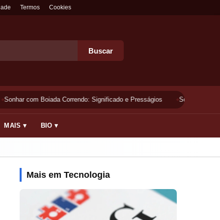
dade
Termos
Cookies
Buscar
Sonhar com Boiada Correndo: Significado e Presságios
Sonhar Lavando 
MAIS ▾
BIO ▾
Mais em Tecnologia