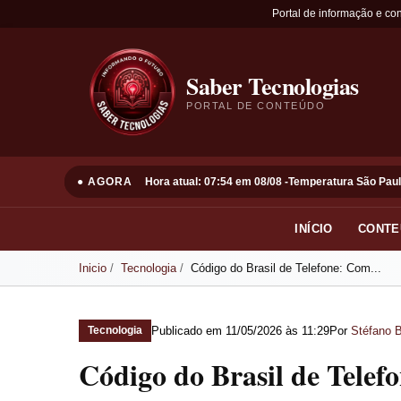
Portal de informação e co
Saber Tecnologias
PORTAL DE CONTEÚDO
● AGORA
Hora atual: 07:54 em 08/08 -
Temperatura São Paul
INÍCIO
CONTE
Inicio
Tecnologia
Código do Brasil de Telefone: Com...
Publicado em
11/05/2026 às 11:29
Por
Stéfano B
Tecnologia
Código do Brasil de Telef