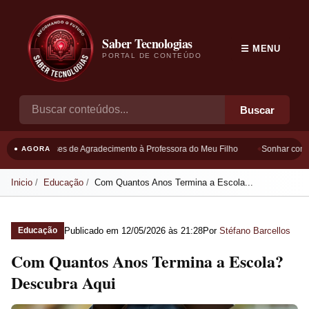
Saber Tecnologias
☰ MENU
PORTAL DE CONTEÚDO
Buscar
Frases de Agradecimento à Professora do Meu Filho
Sonhar com B
● AGORA
Inicio
Educação
Com Quantos Anos Termina a Escola...
Publicado em
12/05/2026 às 21:28
Por
Stéfano Barcellos
Educação
Com Quantos Anos Termina a Escola?
Descubra Aqui