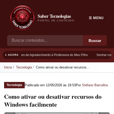
Saber Tecnologias
☰ MENU
PORTAL DE CONTEÚDO
Buscar
Frases de Agradecimento à Professora do Meu Filho
Sonhar com B
● AGORA
Inicio
Tecnologia
Como ativar ou desativar recursos...
Publicado em
12/05/2026 às 18:53
Por
Stéfano Barcellos
Tecnologia
Como ativar ou desativar recursos do
Windows facilmente