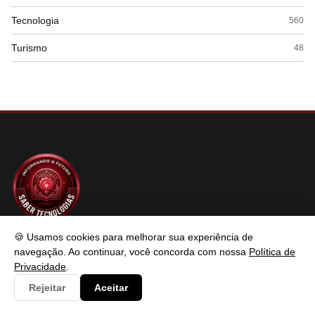
Tecnologia
560
Turismo
48
SABER TECNOLOGIAS
🍪 Usamos cookies para melhorar sua experiência de
navegação. Ao continuar, você concorda com nossa
Política de
Privacidade
.
Saber Tecnologias é um portal de conteúdo atualizado com foco
Rejeitar
Aceitar
em informar e resolver os problemas do usuários de maneira