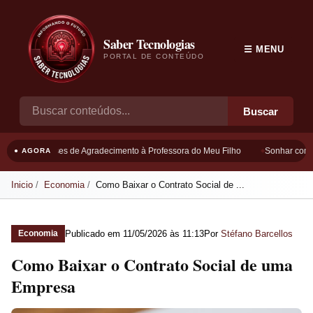
Saber Tecnologias
☰ MENU
PORTAL DE CONTEÚDO
Buscar
Frases de Agradecimento à Professora do Meu Filho
Sonhar com B
● AGORA
Inicio
Economia
Como Baixar o Contrato Social de ...
Publicado em
11/05/2026 às 11:13
Por
Stéfano Barcellos
Economia
Como Baixar o Contrato Social de uma
Empresa