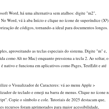
oft Word, há uma alternativa sem atalhos: digite "m2",
 No Word, vá à aba Início e clique no ícone de superíndice (X²)
orização de códigos, tornando-a ideal para documentos longos.
les, aproveitando as teclas especiais do sistema. Digite "m" e,
da como Alt no Mac) enquanto pressiona a tecla 2. Ao soltar, o
o é nativo e funciona em aplicativos como Pages, TextEdit e até
tilize o Visualizador de Caracteres: vá ao menu Apple >
lizador de teclado e emoji na barra de menus. Clique no ícone n
ipt". Copie o símbolo e cole. Tutoriais de 2025 destacam que,
s recursos foram aprimorados para maior acessibilidade,