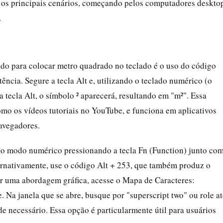
ar os principais cenários, começando pelos computadores deskto
.
do para colocar metro quadrado no teclado é o uso do código
tência. Segure a tecla Alt e, utilizando o teclado numérico (o
a tecla Alt, o símbolo ² aparecerá, resultando em "m²". Essa
omo os vídeos tutoriais no YouTube, e funciona em aplicativos
avegadores.
e o modo numérico pressionando a tecla Fn (Function) junto co
ernativamente, use o código Alt + 253, que também produz o
rir uma abordagem gráfica, acesse o Mapa de Caracteres:
 Na janela que se abre, busque por "superscript two" ou role at
de necessário. Essa opção é particularmente útil para usuários