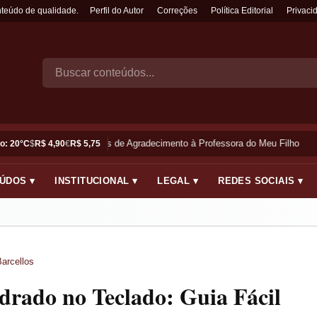
nteúdo de qualidade.
Perfil do Autor
Correções
Política Editorial
Privaci
Frases de Agradecimento à Professora do Meu Filho
o: 20°C
$
R$ 4,90
€
R$ 5,75
ÚDOS ▾
INSTITUCIONAL ▾
LEGAL ▾
REDES SOCIAIS ▾
arcellos
rado no Teclado: Guia Fácil