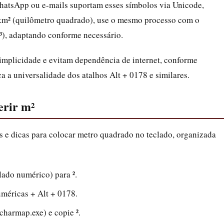
hatsApp ou e-mails suportam esses símbolos via Unicode,
 km² (quilômetro quadrado), use o mesmo processo com o
³), adaptando conforme necessário.
simplicidade e evitam dependência de internet, conforme
ca a universalidade dos atalhos Alt + 0178 e similares.
erir m²
os e dicas para colocar metro quadrado no teclado, organizada
lado numérico) para ².
uméricas + Alt + 0178.
harmap.exe) e copie ².