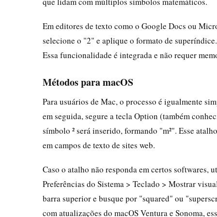
que lidam com múltiplos símbolos matemáticos.
Em editores de texto como o Google Docs ou Micros
selecione o "2" e aplique o formato de superíndice.
Essa funcionalidade é integrada e não requer mem
Métodos para macOS
Para usuários de Mac, o processo é igualmente simp
em seguida, segure a tecla Option (também conheci
símbolo ² será inserido, formando "m²". Esse atalh
em campos de texto de sites web.
Caso o atalho não responda em certos softwares, u
Preferências do Sistema > Teclado > Mostrar visua
barra superior e busque por "squared" ou "superscr
com atualizações do macOS Ventura e Sonoma, esse