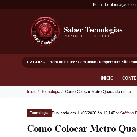
Portal de informação e co
Saber Tecnologias
PORTAL DE CONTEÚDO
● AGORA
Hora atual: 08:27 em 08/08 -
Temperatura São Paul
INÍCIO
CONTE
Inicio
Tecnologia
Como Colocar Metro Quadrado no Te...
Publicado em
11/05/2026 às 12:14
Por
Stéfano B
Tecnologia
Como Colocar Metro Quad