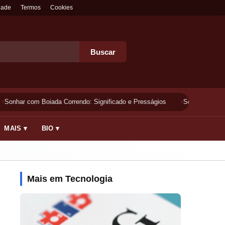
dade
Termos
Cookies
Buscar
Sonhar com Boiada Correndo: Significado e Presságios
Sonhar Lavando 
MAIS ▾
BIO ▾
Mais em Tecnologia