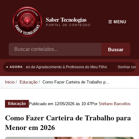
Saber Tecnologias
☰ MENU
PORTAL DE CONTEÚDO
Buscar
Frases de Agradecimento à Professora do Meu Filho
Sonhar com B
● AGORA
Inicio
Educação
Como Fazer Carteira de Trabalho p...
Publicado em
12/05/2026 às 10:47
Por
Stéfano Barcellos
Educação
Como Fazer Carteira de Trabalho para
Menor em 2026