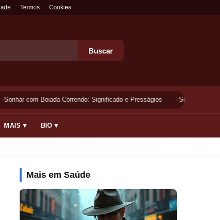
dade
Termos
Cookies
Buscar
Sonhar com Boiada Correndo: Significado e Presságios
Sonhar Lavando 
MAIS ▾
BIO ▾
Mais em Saúde