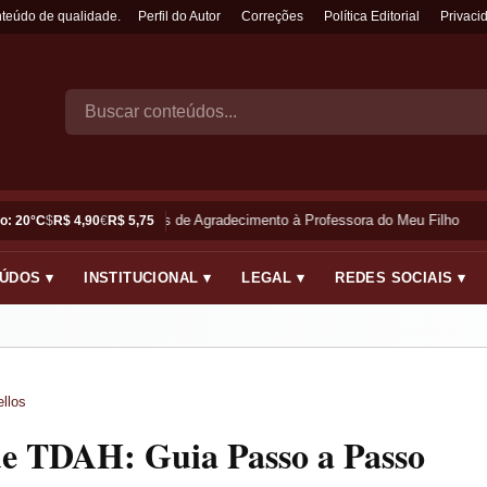
nteúdo de qualidade.
Perfil do Autor
Correções
Política Editorial
Privaci
Frases de Agradecimento à Professora do Meu Filho
o: 20°C
$
R$ 4,90
€
R$ 5,75
ÚDOS ▾
INSTITUCIONAL ▾
LEGAL ▾
REDES SOCIAIS ▾
llos
de TDAH: Guia Passo a Passo