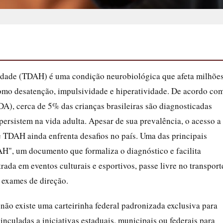
idade (TDAH) é uma condição neurobiológica que afeta milhõe
como desatenção, impulsividade e hiperatividade. De acordo co
DA), cerca de 5% das crianças brasileiras são diagnosticadas
sistem na vida adulta. Apesar de sua prevalência, o acesso a
de TDAH ainda enfrenta desafios no país. Uma das principais
H", um documento que formaliza o diagnóstico e facilita
ada em eventos culturais e esportivos, passe livre no transport
 exames de direção.
 não existe uma carteirinha federal padronizada exclusiva para
nculadas a iniciativas estaduais, municipais ou federais para