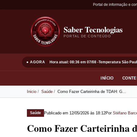
Portal de informação e co
Saber Tecnologias
PORTAL DE CONTEÚDO
● AGORA
Hora atual: 08:36 em 07/08 -
Temperatura São Paul
INÍCIO
CONTE
Inicio
Saúde
Como Fazer Carteirinha de TDAH: G...
Publicado em
12/05/2026 às 18:12
Por
Stéfano Barce
Saúde
Como Fazer Carteirinha 