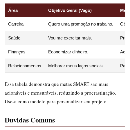
Área
Objetivo Geral (Vago)
Meta
Carreira
Quero uma promoção no trabalho.
Obte
Saúde
Vou me exercitar mais.
Prati
Finanças
Economizar dinheiro.
Acum
Relacionamentos
Melhorar meus laços sociais.
Part
Essa tabela demonstra que metas SMART são mais
acionáveis e mensuráveis, reduzindo a procrastinação.
Use-a como modelo para personalizar seu projeto.
Duvidas Comuns