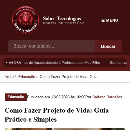
Saber Tecnologias
☰ MENU
PORTAL DE CONTEÚDO
Buscar
Frases de Agradecimento à Professora do Meu Filho
Sonhar com B
● AGORA
Inicio
Educação
Como Fazer Projeto de Vida: Guia ...
Publicado em
12/05/2026 às 10:00
Por
Stéfano Barcellos
Educação
Como Fazer Projeto de Vida: Guia
Prático e Simples