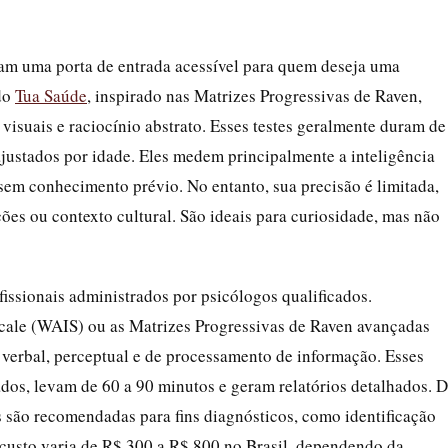
ntam uma porta de entrada acessível para quem deseja uma
 do
Tua Saúde
, inspirado nas Matrizes Progressivas de Raven,
isuais e raciocínio abstrato. Esses testes geralmente duram de
ajustados por idade. Eles medem principalmente a inteligência
sem conhecimento prévio. No entanto, sua precisão é limitada,
ões ou contexto cultural. São ideais para curiosidade, mas não
ofissionais administrados por psicólogos qualificados.
cale (WAIS) ou as Matrizes Progressivas de Raven avançadas
 verbal, perceptual e de processamento de informação. Esses
zados, levam de 60 a 90 minutos e geram relatórios detalhados. 
is são recomendadas para fins diagnósticos, como identificação
custo varia de R$ 300 a R$ 800 no Brasil, dependendo da