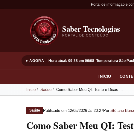
Portal de informação e co
Saber Tecnologias
PORTAL DE CONTEÚDO
● AGORA
Hora atual: 09:38 em 06/08 -
Temperatura São Paul
INÍCIO
CONTE
Inicio
Saúde
Como Saber Meu QI: Teste e Dicas ...
Publicado em
12/05/2026 às 20:27
Por
Stéfano Barce
Saúde
Como Saber Meu QI: Teste