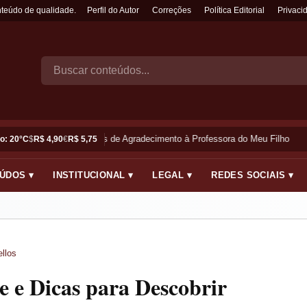
nteúdo de qualidade.
Perfil do Autor
Correções
Política Editorial
Privaci
Frases de Agradecimento à Professora do Meu Filho
o: 20°C
$
R$ 4,90
€
R$ 5,75
ÚDOS ▾
INSTITUCIONAL ▾
LEGAL ▾
REDES SOCIAIS ▾
llos
 e Dicas para Descobrir