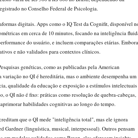
egistrado no Conselho Federal de Psicologia.
taformas digitais. Apps como o IQ Test da Cognifit, disponível n
métricas em cerca de 10 minutos, focando na inteligência fluid
 performance do usuário, e incluem comparações etárias. Embor
ativos e não validados para contextos clínicos.
. Pesquisas genéticas, como as publicadas pela American
a variação no QI é hereditária, mas o ambiente desempenha um
ncia, qualidade da educação e exposição a estímulos intelectuais
o, o QI não é fixo: práticas como resolução de quebra-cabeças,
aprimorar habilidades cognitivas ao longo do tempo.
ditam que o QI mede "inteligência total", mas ele ignora
d Gardner (linguística, musical, interpessoal). Outros pensam
os em modelos validados como Raven, eles oferecem insights