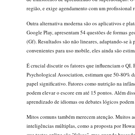
região, e exige agendamento com um profissional r
Outra alternativa moderna são os aplicativos e pla
Google Play, apresentam 54 questões de formas geo
(Gf). Resultados são não lineares, adaptando-se à
convenientes para uso mobile, eles ainda são estim
É crucial discutir os fatores que influenciam o QI
Psychological Association, estimam que 50-80% d
papel significativo. Fatores como nutrição na infâ
podem elevar o escore em até 15 pontos. Além diss
aprendizado de idiomas ou debates lógicos podem 
Mitos comuns também merecem atenção. Muitos acre
inteligências múltiplas, como a proposta por Howar
que testes online são "falsos", mas quando basead