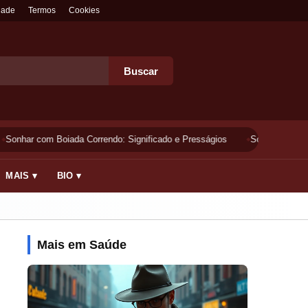
dade
Termos
Cookies
Buscar
Sonhar com Boiada Correndo: Significado e Presságios
Sonhar Lavando 
MAIS ▾
BIO ▾
Mais em Saúde