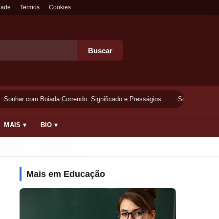
dade
Termos
Cookies
Buscar
Sonhar com Boiada Correndo: Significado e Presságios
Sonhar Lavando 
MAIS ▾
BIO ▾
Mais em Educação