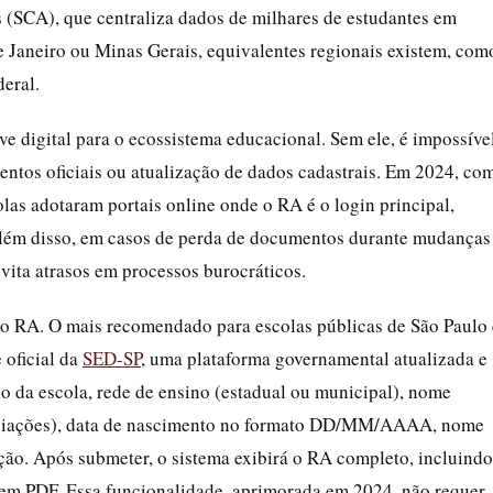
 (SCA), que centraliza dados de milhares de estudantes em
e Janeiro ou Minas Gerais, equivalentes regionais existem, com
eral.
e digital para o ecossistema educacional. Sem ele, é impossíve
ntos oficiais ou atualização de dados cadastrais. Em 2024, co
las adotaram portais online onde o RA é o login principal,
Além disso, em casos de perda de documentos durante mudanças
evita atrasos em processos burocráticos.
 o RA. O mais recomendado para escolas públicas de São Paulo 
 oficial da
SED-SP
, uma plataforma governamental atualizada e
o da escola, rede de ensino (estadual ou municipal), nome
reviações), data de nascimento no formato DD/MM/AAAA, nome
ão. Após submeter, o sistema exibirá o RA completo, incluindo
d em PDF. Essa funcionalidade, aprimorada em 2024, não requer