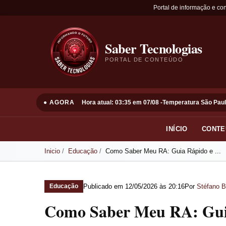
Portal de informação e co
Saber Tecnologias
PORTAL DE CONTEÚDO
● AGORA
Hora atual: 03:35 em 07/08 -
Temperatura São Paul
INÍCIO
CONTE
Inicio
Educação
Como Saber Meu RA: Guia Rápido e ...
Publicado em
12/05/2026 às 20:16
Por
Stéfano B
Educação
Como Saber Meu RA: Guia