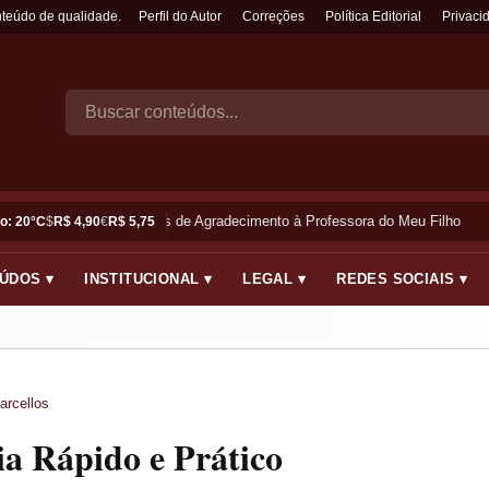
nteúdo de qualidade.
Perfil do Autor
Correções
Política Editorial
Privaci
Frases de Agradecimento à Professora do Meu Filho
o: 20°C
$
R$ 4,90
€
R$ 5,75
ÚDOS ▾
INSTITUCIONAL ▾
LEGAL ▾
REDES SOCIAIS ▾
arcellos
 Rápido e Prático