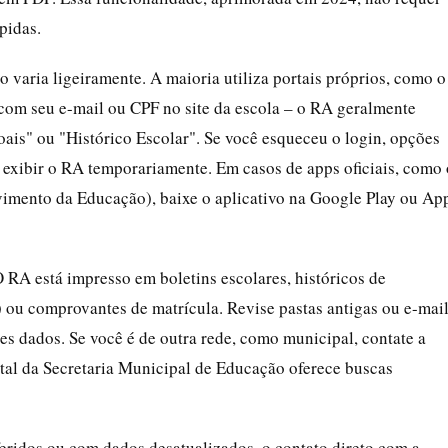
pidas.
o varia ligeiramente. A maioria utiliza portais próprios, como o
com seu e-mail ou CPF no site da escola – o RA geralmente
oais" ou "Histórico Escolar". Se você esqueceu o login, opções
xibir o RA temporariamente. Em casos de apps oficiais, como 
imento da Educação), baixe o aplicativo na Google Play ou Ap
 RA está impresso em boletins escolares, históricos de
E) ou comprovantes de matrícula. Revise pastas antigas ou e-mai
es dados. Se você é de outra rede, como municipal, contate a
rtal da Secretaria Municipal de Educação oferece buscas
eridos ou com dados desatualizados, o contato direto com a