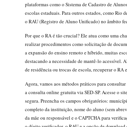
plataformas como o Sistema de Cadastro de Alunos
escolas estaduais. Para outros estados, como Rio d
o RAU (Registro de Aluno Unificado) no âmbito fed
Por que o RA é tão crucial? Ele atua como uma chav
realizar procedimentos como solicitação de docume
a expansão do ensino remoto e híbrido, muitas esco
destacando a necessidade de mantê-lo acessível. 
de residência ou trocas de escola, recuperar o RA 
Agora, vamos aos métodos práticos para consultar
a consulta online gratuita via SED-SP. Acesse o site
segura. Preencha os campos obrigatórios: municípi
completo da instituição, nome do aluno (sem ab
da mãe ou responsável e o CAPTCHA para verificaç
o dígito verificador, o RAU e a opção de downloa