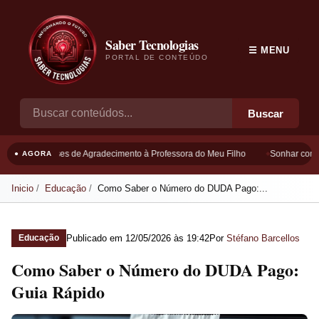
Saber Tecnologias
☰ MENU
PORTAL DE CONTEÚDO
Buscar
Frases de Agradecimento à Professora do Meu Filho
Sonhar com B
● AGORA
Inicio
Educação
Como Saber o Número do DUDA Pago:...
Publicado em
12/05/2026 às 19:42
Por
Stéfano Barcellos
Educação
Como Saber o Número do DUDA Pago:
Guia Rápido