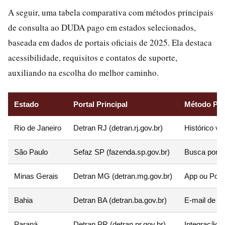
A seguir, uma tabela comparativa com métodos principais
de consulta ao DUDA pago em estados selecionados,
baseada em dados de portais oficiais de 2025. Ela destaca
acessibilidade, requisitos e contatos de suporte,
auxiliando na escolha do melhor caminho.
Estado
Portal Principal
Método Pri
Rio de Janeiro
Detran RJ (detran.rj.gov.br)
Histórico v
São Paulo
Sefaz SP (fazenda.sp.gov.br)
Busca por 
Minas Gerais
Detran MG (detran.mg.gov.br)
App ou Port
Bahia
Detran BA (detran.ba.gov.br)
E-mail de C
Paraná
Detran PR (detran.pr.gov.br)
Integração 