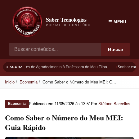
Saber Tecnologias
☰ MENU
PORTAL DE CONTEÚDO
Buscar
Frases de Agradecimento à Professora do Meu Filho
Sonhar com Bo
● AGORA
Inicio
Economia
Como Saber o Número do Meu MEI: G...
Publicado em
11/05/2026 às 13:51
Por
Stéfano Barcellos
Economia
Como Saber o Número do Meu MEI:
Guia Rápido