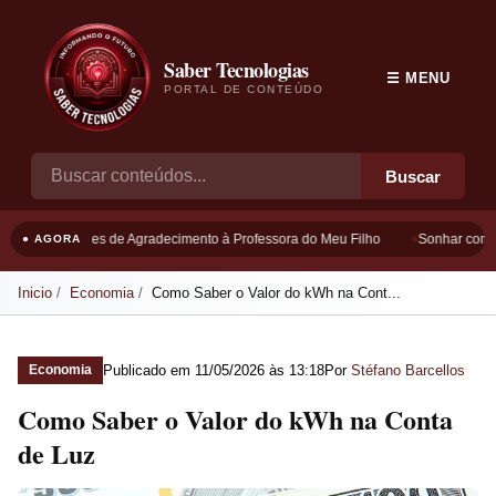
Saber Tecnologias
☰ MENU
PORTAL DE CONTEÚDO
Buscar
Frases de Agradecimento à Professora do Meu Filho
Sonhar com Bo
● AGORA
Inicio
Economia
Como Saber o Valor do kWh na Cont...
Publicado em
11/05/2026 às 13:18
Por
Stéfano Barcellos
Economia
Como Saber o Valor do kWh na Conta
de Luz