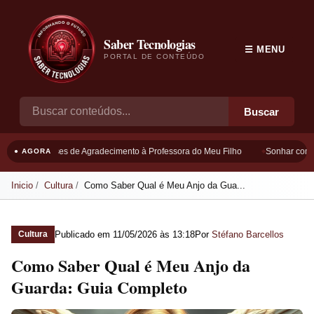
Saber Tecnologias
☰ MENU
PORTAL DE CONTEÚDO
Buscar
Frases de Agradecimento à Professora do Meu Filho
Sonhar com B
● AGORA
Inicio
Cultura
Como Saber Qual é Meu Anjo da Gua...
Publicado em
11/05/2026 às 13:18
Por
Stéfano Barcellos
Cultura
Como Saber Qual é Meu Anjo da
Guarda: Guia Completo