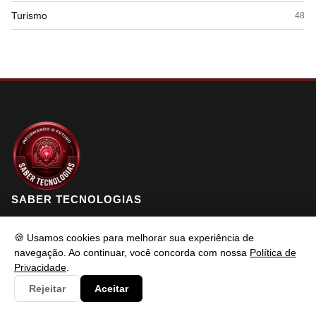
Turismo
48
SABER TECNOLOGIAS
🍪 Usamos cookies para melhorar sua experiência de
Saber Tecnologias é um portal de conteúdo atualizado com foco
navegação. Ao continuar, você concorda com nossa
Política de
Privacidade
.
em informar e resolver os problemas do usuários de maneira
eficaz. Fique à vontade para entrar em contato.
Rejeitar
Aceitar