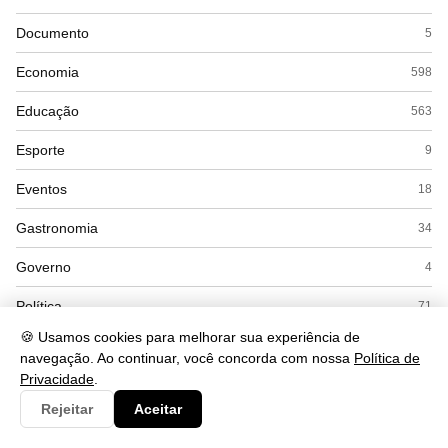
Documento
5
Economia
598
Educação
563
Esporte
9
Eventos
18
Gastronomia
34
Governo
4
Política
71
🍪 Usamos cookies para melhorar sua experiência de
Saúde
662
navegação. Ao continuar, você concorda com nossa
Política de
Privacidade
.
Segurança
252
Rejeitar
Aceitar
Tecnologia
560