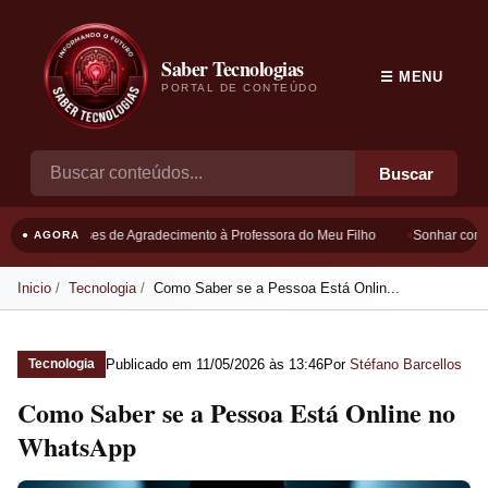
Saber Tecnologias
☰ MENU
PORTAL DE CONTEÚDO
Buscar
Frases de Agradecimento à Professora do Meu Filho
Sonhar com B
● AGORA
Inicio
Tecnologia
Como Saber se a Pessoa Está Onlin...
Publicado em
11/05/2026 às 13:46
Por
Stéfano Barcellos
Tecnologia
Como Saber se a Pessoa Está Online no
WhatsApp