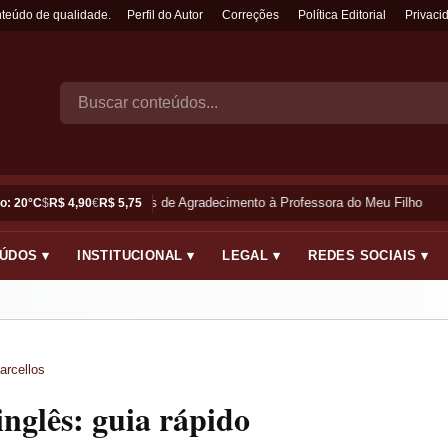
nteúdo de qualidade.
Perfil do Autor
Correções
Política Editorial
Privaci
Frases de Agradecimento à Professora do Meu Filho
o: 20°C
$
R$ 4,90
€
R$ 5,75
ÚDOS ▾
INSTITUCIONAL ▾
LEGAL ▾
REDES SOCIAIS ▾
arcellos
inglês: guia rápido