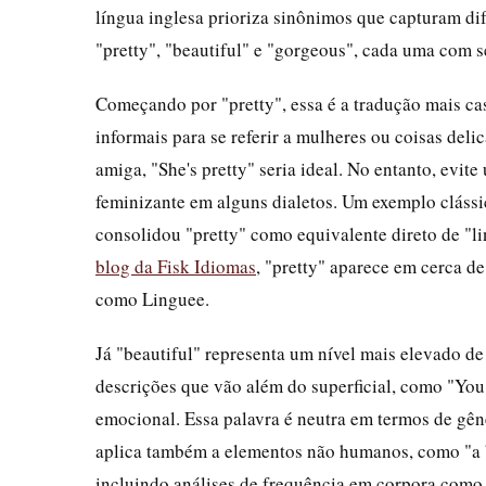
língua inglesa prioriza sinônimos que capturam di
"pretty", "beautiful" e "gorgeous", cada uma com s
Começando por "pretty", essa é a tradução mais ca
informais para se referir a mulheres ou coisas deli
amiga, "She's pretty" seria ideal. No entanto, evit
feminizante em alguns dialetos. Um exemplo clássi
consolidou "pretty" como equivalente direto de "l
blog da Fisk Idiomas
, "pretty" aparece em cerca d
como Linguee.
Já "beautiful" representa um nível mais elevado d
descrições que vão além do superficial, como "You 
emocional. Essa palavra é neutra em termos de gê
aplica também a elementos não humanos, como "a be
incluindo análises de frequência em corpora com