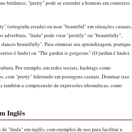
 no britânico, "pretty" pode se estender a homens em contextos
" (ortografia errada) ou usar "beautiful" em situações casuais,
 adverbiais, "linda" pode virar "prettily" ou "beautifully",
dances beautifully". Para otimizar sua aprendizagem, pratique
sorriso é lindo) ou "The garden is gorgeous" (O jardim é lindo).
cultura. Por exemplo, em redes sociais, hashtags como
os, com "pretty" liderando em postagens casuais. Dominar isso
mas também a compreensão de expressões idiomáticas, como
m Inglês
 de "linda" em inglês, com exemplos de uso para facilitar a