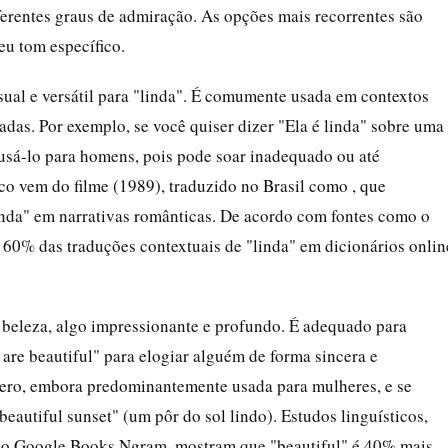
ferentes graus de admiração. As opções mais recorrentes são
eu tom específico.
sual e versátil para "linda". É comumente usada em contextos
cadas. Por exemplo, se você quiser dizer "Ela é linda" sobre uma
e usá-lo para homens, pois pode soar inadequado ou até
co vem do filme (1989), traduzido no Brasil como , que
inda" em narrativas românticas. De acordo com fontes como o
e 60% das traduções contextuais de "linda" em dicionários onlin
e beleza, algo impressionante e profundo. É adequado para
are beautiful" para elogiar alguém de forma sincera e
nero, embora predominantemente usada para mulheres, e se
autiful sunset" (um pôr do sol lindo). Estudos linguísticos,
o o Google Books Ngram, mostram que "beautiful" é 40% mais