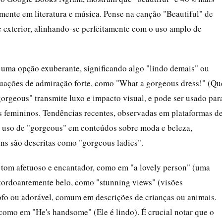
mente em literatura e música. Pense na canção "Beautiful" de
e exterior, alinhando-se perfeitamente com o uso amplo de
 uma opção exuberante, significando algo "lindo demais" ou
uações de admiração forte, como "What a gorgeous dress!" (Qu
 "gorgeous" transmite luxo e impacto visual, e pode ser usado par
femininos. Tendências recentes, observadas em plataformas d
 uso de "gorgeous" em conteúdos sobre moda e beleza,
ns são descritas como "gorgeous ladies".
 tom afetuoso e encantador, como em "a lovely person" (uma
atordoantemente belo, como "stunning views" (visões
fofo ou adorável, comum em descrições de crianças ou animais.
omo em "He's handsome" (Ele é lindo). É crucial notar que o