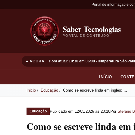
Portal de informação e co
Saber Tecnologias
PORTAL DE CONTEÚDO
● AGORA
Hora atual: 10:30 em 06/08 -
Temperatura São Paul
INÍCIO
CONTE
Inicio
Educação
Como se escreve linda em inglês: ...
Publicado em
12/05/2026 às 20:18
Por
Stéfano B
Educação
Como se escreve linda em 