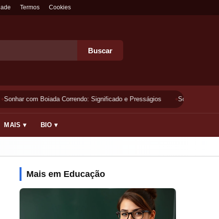
dade
Termos
Cookies
Buscar
Sonhar com Boiada Correndo: Significado e Presságios
Sonhar Lavando 
MAIS ▾
BIO ▾
Mais em Educação