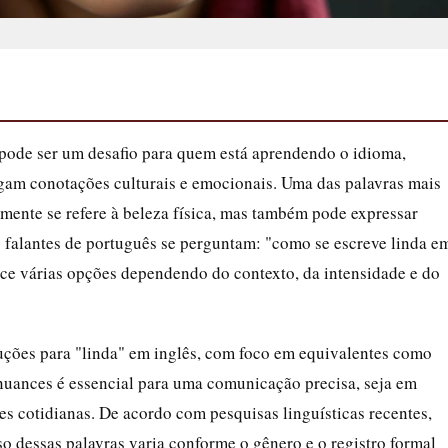
 pode ser um desafio para quem está aprendendo o idioma,
egam conotações culturais e emocionais. Uma das palavras mais
lmente se refere à beleza física, mas também pode expressar
 falantes de português se perguntam: "como se escreve linda e
rece várias opções dependendo do contexto, da intensidade e do
duções para "linda" em inglês, com foco em equivalentes como
 nuances é essencial para uma comunicação precisa, seja em
es cotidianas. De acordo com pesquisas linguísticas recentes,
uso dessas palavras varia conforme o gênero e o registro formal