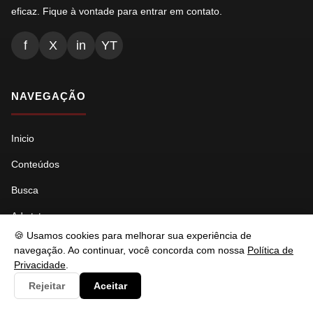
eficaz. Fique à vontade para entrar em contato.
f
X
in
YT
NAVEGAÇÃO
Inicio
Conteúdos
Busca
Ads.txt
🍪 Usamos cookies para melhorar sua experiência de
Llms.txt
navegação. Ao continuar, você concorda com nossa
Política de
Privacidade
.
Robots.txt
Rejeitar
Aceitar
Sitemap Índice