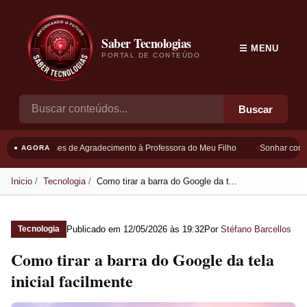
Saber Tecnologias
☰ MENU
PORTAL DE CONTEÚDO
Buscar
Frases de Agradecimento à Professora do Meu Filho
Sonhar com Bo
● AGORA
Inicio
Tecnologia
Como tirar a barra do Google da t...
Publicado em
12/05/2026 às 19:32
Por
Stéfano Barcellos
Tecnologia
Como tirar a barra do Google da tela
inicial facilmente