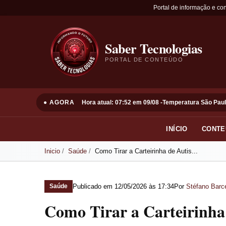
Portal de informação e co
Saber Tecnologias
PORTAL DE CONTEÚDO
● AGORA
Hora atual: 07:52 em 09/08 -
Temperatura São Paul
INÍCIO
CONTE
Inicio
Saúde
Como Tirar a Carteirinha de Autis...
Publicado em
12/05/2026 às 17:34
Por
Stéfano Barce
Saúde
Como Tirar a Carteirinha