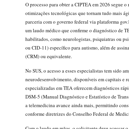
O processo para obter a CIPTEA em 2026 segue o
otimizações tecnológicas que tornam tudo mais ági
parceria com o governo federal via plataforma gov.b
um laudo médico que confirme o diagnóstico de TE
habilitados, como neurologistas, psiquiatras ou ps
ou CID-11) específico para autismo, além de assin
(CRM) ou equivalente.
No SUS, o acesso a esses especialistas tem sido am
neurodesenvolvimento, disponíveis em capitais e re
especializadas em TEA oferecem diagnósticos rápid
DSM-5 (Manual Diagnóstico e Estatístico de Trans
a telemedicina avance ainda mais, permitindo consu
conforme diretrizes do Conselho Federal de Medic
Com o laudo em mãos, o solicitante deve acessar o