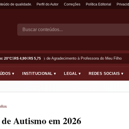
nteúdo de qualidade.
Perfil do Autor
Correções
Política Editorial
Privaci
Frases de Agradecimento à Professora do Meu Filho
o: 20°C
$
R$ 4,90
€
R$ 5,75
ÚDOS ▾
INSTITUCIONAL ▾
LEGAL ▾
REDES SOCIAIS ▾
llos
 de Autismo em 2026