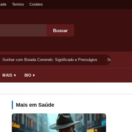
dade
Termos
Cookies
Buscar
Sonhar com Boiada Correndo: Significado e Presságios
Sonhar Lavando 
MAIS ▾
BIO ▾
Mais em Saúde