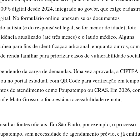
00% digital desde 2024, integrado ao gov.br, que exige cadastr
igital. No formulário online, anexam-se os documentos
 autista (e do responsável legal, se for menor de idade), foto
dência atualizado (até três meses) e o laudo médico. Alguns
nea para fins de identificação adicional, enquanto outros, co
e renda familiar para priorizar casos de vulnerabilidade social
dependendo da carga de demandas. Uma vez aprovada, a CIPTEA
r ou no portal estadual, com QR Code para verificação em tempo
em pontos de atendimento como Poupatempo ou CRAS. Em 2026, co
uí e Mato Grosso, o foco está na acessibilidade remota,
sultar fontes oficiais. Em São Paulo, por exemplo, o processo
upatempo, sem necessidade de agendamento prévio, e já emiti