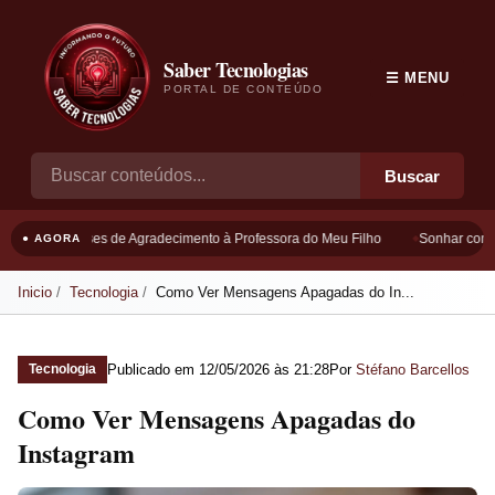
Saber Tecnologias
☰ MENU
PORTAL DE CONTEÚDO
Buscar
Frases de Agradecimento à Professora do Meu Filho
Sonhar com B
● AGORA
Inicio
Tecnologia
Como Ver Mensagens Apagadas do In...
Publicado em
12/05/2026 às 21:28
Por
Stéfano Barcellos
Tecnologia
Como Ver Mensagens Apagadas do
Instagram