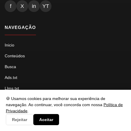
f
X
in
YT
NAVEGAÇÃO
Inicio
Conteúdos
Busca
Ads.txt
Llms.txt
🍪 Usamos cookies para melhorar sua experiência de
Robots.txt
navegação. Ao continuar, você concorda com nossa
Política de
Sitemap Índice
Privacidade
.
Rejeitar
Aceitar
Sitemap Páginas