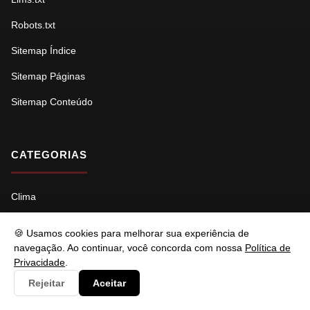
Robots.txt
Sitemap Índice
Sitemap Páginas
Sitemap Conteúdo
CATEGORIAS
Clima
Consulta
🍪 Usamos cookies para melhorar sua experiência de
Cultura
navegação. Ao continuar, você concorda com nossa
Política de
Privacidade
.
Documento
Rejeitar
Aceitar
Economia