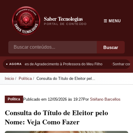
Saber Tecnologias
☰ MENU
PORTAL DE CONTEÚDO
Buscar
Frases de Agradecimento à Professora do Meu Filho
Sonhar com B
● AGORA
Inicio
Política
Consulta do Título de Eleitor pel...
Publicado em
12/05/2026 às 19:27
Por
Stéfano Barcellos
Política
Consulta do Título de Eleitor pelo
Nome: Veja Como Fazer