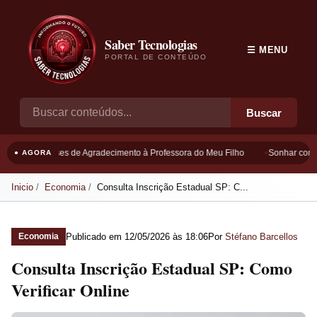
Saber Tecnologias
☰ MENU
PORTAL DE CONTEÚDO
Buscar
Frases de Agradecimento à Professora do Meu Filho
Sonhar com B
● AGORA
Inicio
Economia
Consulta Inscrição Estadual SP: C...
Publicado em
12/05/2026 às 18:06
Por
Stéfano Barcellos
Economia
Consulta Inscrição Estadual SP: Como
Verificar Online