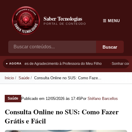
Saber Tecnologias
☰ MENU
PORTAL DE CONTEÚDO
Buscar
Frases de Agradecimento à Professora do Meu Filho
Sonhar com B
● AGORA
Inicio
Saúde
Consulta Online no SUS: Como Faze...
Publicado em
12/05/2026 às 17:45
Por
Stéfano Barcellos
Saúde
Consulta Online no SUS: Como Fazer
Grátis e Fácil