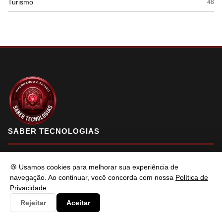
Turismo
48
SABER TECNOLOGIAS
🍪 Usamos cookies para melhorar sua experiência de
Saber Tecnologias é um portal de conteúdo atualizado com foco
navegação. Ao continuar, você concorda com nossa
Política de
em informar e resolver os problemas do usuários de maneira
Privacidade
.
eficaz. Fique à vontade para entrar em contato.
Rejeitar
Aceitar
f
X
in
YT