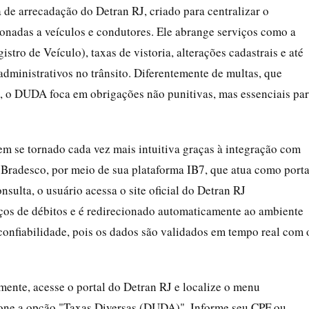
e arrecadação do Detran RJ, criado para centralizar o
ionadas a veículos e condutores. Ele abrange serviços como a
tro de Veículo), taxas de vistoria, alterações cadastrais e até
dministrativos no trânsito. Diferentemente de multas, que
 o DUDA foca em obrigações não punitivas, mas essenciais pa
 se tornado cada vez mais intuitiva graças à integração com
 o Bradesco, por meio de sua plataforma IB7, que atua como porta
onsulta, o usuário acessa o site oficial do Detran RJ
viços de débitos e é redirecionado automaticamente ao ambiente
confiabilidade, pois os dados são validados em tempo real com 
mente, acesse o portal do Detran RJ e localize o menu
cione a opção "Taxas Diversas (DUDA)". Informe seu CPF ou