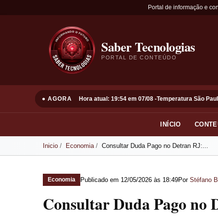
Portal de informação e co
Saber Tecnologias
PORTAL DE CONTEÚDO
● AGORA
Hora atual: 19:54 em 07/08 -
Temperatura São Paul
INÍCIO
CONTE
Inicio
Economia
Consultar Duda Pago no Detran RJ:...
Publicado em
12/05/2026 às 18:49
Por
Stéfano B
Economia
Consultar Duda Pago no 