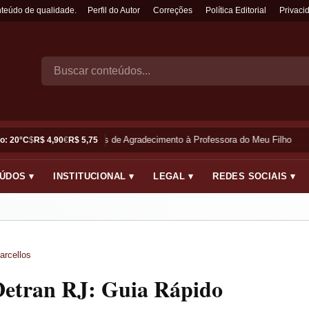
nteúdo de qualidade.
Perfil do Autor
Correções
Política Editorial
Privaci
Frases de Agradecimento à Professora do Meu Filho
o: 20°C
$
R$ 4,90
€
R$ 5,75
ÚDOS ▾
INSTITUCIONAL ▾
LEGAL ▾
REDES SOCIAIS ▾
arcellos
Detran RJ: Guia Rápido