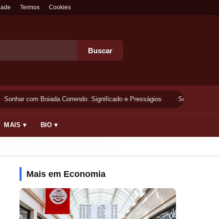
dade
Termos
Cookies
Buscar
Sonhar com Boiada Correndo: Significado e Presságios
Sonhar Lavando 
MAIS ▾
BIO ▾
Mais em Economia