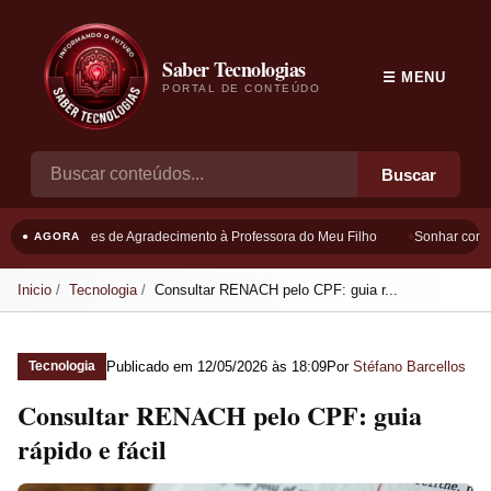
Saber Tecnologias
☰ MENU
PORTAL DE CONTEÚDO
Buscar
Frases de Agradecimento à Professora do Meu Filho
Sonhar com Bo
● AGORA
Inicio
Tecnologia
Consultar RENACH pelo CPF: guia r...
Publicado em
12/05/2026 às 18:09
Por
Stéfano Barcellos
Tecnologia
Consultar RENACH pelo CPF: guia
rápido e fácil