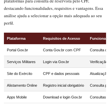
plataformas para consulta de reservista pelo CPF,
destacando funcionalidades, requisitos e vantagens. Essa
análise ajuda a selecionar a opção mais adequada ao seu
perfil.
Plataforma
Requisitos de Acesso
Funcionalid
Portal Gov.br
Conta Gov.br com CPF
Consulta de 
Serviços Militares
Login via Gov.br
Verificação
Site do Exército
CPF e dados pessoais
Atualização
Alistamento Online
Registro inicial obrigatório
Consulta par
Apps Mobile
Download e login Gov.br
Consultas off