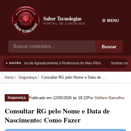
Saber Tecnologias
☰ MENU
PORTAL DE CONTEÚDO
Buscar
Frases de Agradecimento à Professora do Meu Filho
Sonhar com B
● AGORA
Inicio
Segurança
Consultar RG pelo Nome e Data de ...
Publicado em
12/05/2026 às 18:22
Por
Stéfano Barcellos
Segurança
Consultar RG pelo Nome e Data de
Nascimento: Como Fazer