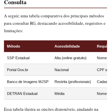
Consulta
A seguir, uma tabela comparativa dos principais métodos
para consultar RG, destacando acessibilidade, requisitos e
limitações:
Método
Acessibilidade
Requisit
SSP Estadual
Alta (online gratuito)
Nome, da
Portal Gov.br
Nacional
CPF e se
Banco de Imagens MJSP
Restrita (profissionais)
Cadastro
DETRAN Estadual
Média
Nome e 
Essa tabela ilustra as opções disponíveis, ajudando na