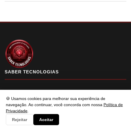
SABER TECNOLOGIAS
Saber Tecnologias é um portal de conteúdo atualizado com foco
🍪 Usamos cookies para melhorar sua experiência de
em informar e resolver os problemas do usuários de maneira
navegação. Ao continuar, você concorda com nossa
Política de
eficaz. Fique à vontade para entrar em contato.
Privacidade
.
Rejeitar
Aceitar
f
X
in
YT