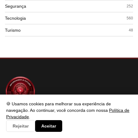
Segurança
252
Tecnologia
560
Turismo
48
🍪 Usamos cookies para melhorar sua experiência de
SABER TECNOLOGIAS
navegação. Ao continuar, você concorda com nossa
Política de
Privacidade
.
Rejeitar
Aceitar
Saber Tecnologias é um portal de conteúdo atualizado com foco