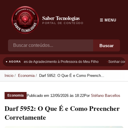
Saber Tecnologias
☰ MENU
PORTAL DE CONTEÚDO
Buscar
Frases de Agradecimento à Professora do Meu Filho
Sonhar com B
● AGORA
Inicio
Economia
Darf 5952: O Que É e Como Preench...
Publicado em
12/05/2026 às 18:22
Por
Stéfano Barcellos
Economia
Darf 5952: O Que É e Como Preencher
Corretamente