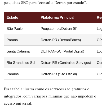
pesquisas SEO para "consulta Detran por estado".
Estado
Plataforma Principal
Requi
São Paulo
Poupatempo/Detran-SP
Login
Paraná
Detran-PR (DetranEduca)
CPF +
Santa Catarina
DETRAN-SC (Portal Digital)
Login
Rio Grande do Sul
Detran-RS (Central de Serviços)
Conta
Paraíba
Detran-PB (Site Oficial)
CPF 
Essa tabela ilustra como os serviços são gratuitos e
integrados, com variações mínimas que não impedem o
acesso universal.