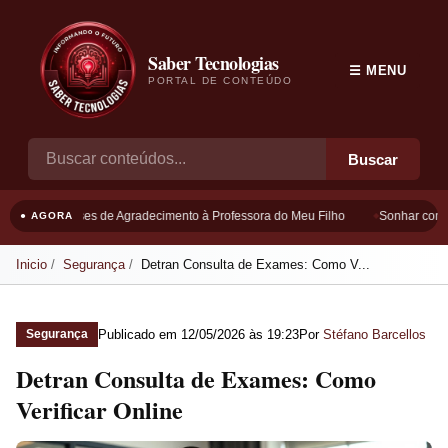
Saber Tecnologias
☰ MENU
PORTAL DE CONTEÚDO
Buscar
Frases de Agradecimento à Professora do Meu Filho
Sonhar com B
● AGORA
Inicio
Segurança
Detran Consulta de Exames: Como V...
Publicado em
12/05/2026 às 19:23
Por
Stéfano Barcellos
Segurança
Detran Consulta de Exames: Como
Verificar Online