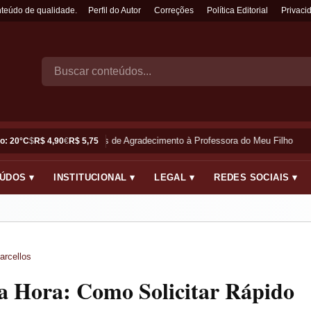
nteúdo de qualidade.
Perfil do Autor
Correções
Política Editorial
Privaci
Frases de Agradecimento à Professora do Meu Filho
o: 20°C
$
R$ 4,90
€
R$ 5,75
ÚDOS ▾
INSTITUCIONAL ▾
LEGAL ▾
REDES SOCIAIS ▾
arcellos
a Hora: Como Solicitar Rápido