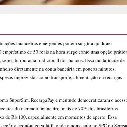
tuações financeiras emergentes podem surgir a qualquer
 O empréstimo de 50 reais na hora surge como uma opção prátic
 sem a burocracia tradicional dos bancos. Essa modalidade de
dinheiro diretamente na conta bancária em poucos minutos,
espesas imprevistas como transporte, alimentação ou recargas
s como SuperSim, RecargaPay e meutudo democratizaram o acess
centes do mercado financeiro, mais de 70% dos brasileiros
aixo de R$ 100, especialmente em momentos de aperto. Essa
m cenário econômico volátil, onde o nome sujo no SPC ou Seras