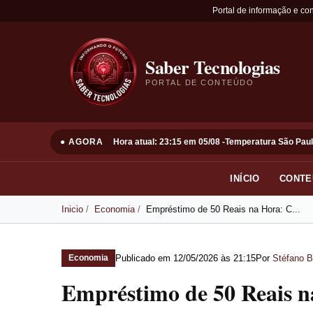
Portal de informação e co
Saber Tecnologias
PORTAL DE CONTEÚDO
● AGORA
Hora atual: 23:15 em 05/08 -
Temperatura São Paul
INÍCIO
CONTE
Inicio
Economia
Empréstimo de 50 Reais na Hora: C...
Publicado em
12/05/2026 às 21:15
Por
Stéfano B
Economia
Empréstimo de 50 Reais n