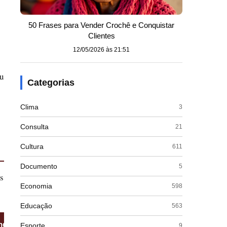
50 Frases para Vender Crochê e Conquistar
Clientes
12/05/2026 às 21:51
eu
Categorias
Clima
3
Consulta
21
Cultura
611
Documento
5
s
Economia
598
Educação
563
endimento
Limite Mínimo
Esporte
9