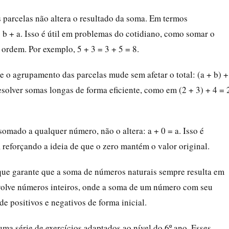
 parcelas não altera o resultado da soma. Em termos
 b + a. Isso é útil em problemas do cotidiano, como somar o
rdem. Por exemplo, 5 + 3 = 3 + 5 = 8.
 o agrupamento das parcelas mude sem afetar o total: (a + b) +
resolver somas longas de forma eficiente, como em (2 + 3) + 4 = 
somado a qualquer número, não o altera: a + 0 = a. Isso é
eforçando a ideia de que o zero mantém o valor original.
 que garante que a soma de números naturais sempre resulta em
olve números inteiros, onde a soma de um número com seu
de positivos e negativos de forma inicial.
ma série de exercícios adaptados ao nível do 6º ano. Esses