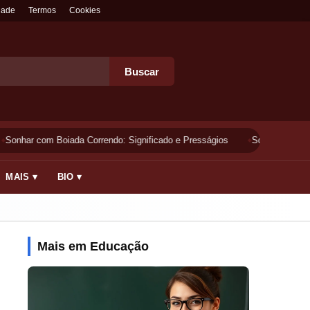
dade
Termos
Cookies
Buscar
Sonhar com Boiada Correndo: Significado e Presságios
Sonhar Lavando 
MAIS ▾
BIO ▾
Mais em Educação