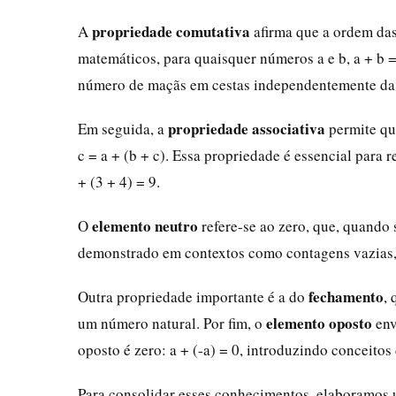
propriedade comutativa
A
afirma que a ordem das
matemáticos, para quaisquer números a e b, a + b =
número de maçãs em cestas independentemente da o
propriedade associativa
Em seguida, a
permite que
c = a + (b + c). Essa propriedade é essencial para 
+ (3 + 4) = 9.
elemento neutro
O
refere-se ao zero, que, quando 
demonstrado em contextos como contagens vazias, r
fechamento
Outra propriedade importante é a do
,
elemento oposto
um número natural. Por fim, o
env
oposto é zero: a + (-a) = 0, introduzindo conceitos 
Para consolidar esses conhecimentos, elaboramos u