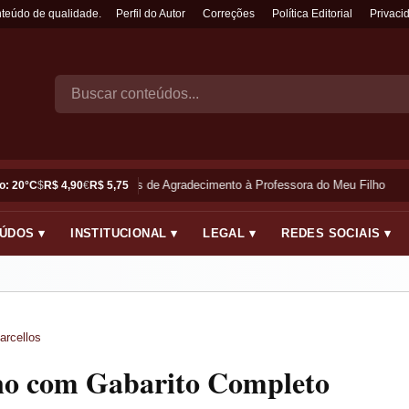
nteúdo de qualidade.
Perfil do Autor
Correções
Política Editorial
Privaci
Frases de Agradecimento à Professora do Meu Filho
o: 20°C
$
R$ 4,90
€
R$ 5,75
ÚDOS ▾
INSTITUCIONAL ▾
LEGAL ▾
REDES SOCIAIS ▾
arcellos
Ano com Gabarito Completo