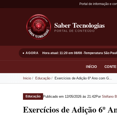
Portal de informação e co
Saber Tecnologias
PORTAL DE CONTEÚDO
● AGORA
Hora atual: 11:20 em 08/08 -
Temperatura São Paul
INÍCIO
CONTE
Inicio
Educação
Exercícios de Adição 6º Ano com G...
Publicado em
12/05/2026 às 21:42
Por
Stéfano B
Educação
Exercícios de Adição 6º 