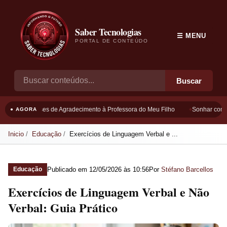
Saber Tecnologias
☰ MENU
PORTAL DE CONTEÚDO
Buscar
Frases de Agradecimento à Professora do Meu Filho
Sonhar com B
● AGORA
Inicio
Educação
Exercícios de Linguagem Verbal e ...
Publicado em
12/05/2026 às 10:56
Por
Stéfano Barcellos
Educação
Exercícios de Linguagem Verbal e Não
Verbal: Guia Prático