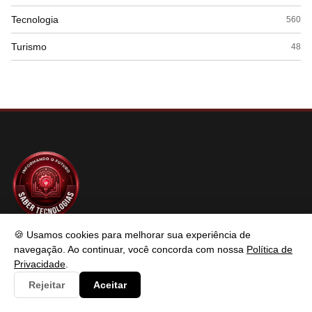
Tecnologia
560
Turismo
48
SABER TECNOLOGIAS
🍪 Usamos cookies para melhorar sua experiência de
navegação. Ao continuar, você concorda com nossa
Política de
Privacidade
.
Saber Tecnologias é um portal de conteúdo atualizado com foco
Rejeitar
Aceitar
em informar e resolver os problemas do usuários de maneira